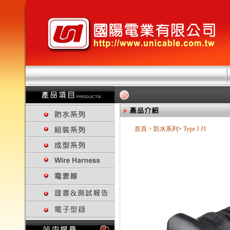
首頁
>
防水系列
>
Type J
J1
回上一頁