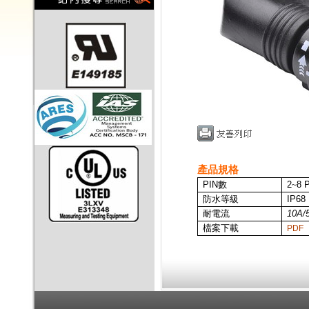
產品規格
PIN
數
2
~
8 
防水等級
IP68
耐電流
10A/
檔案下載
PDF