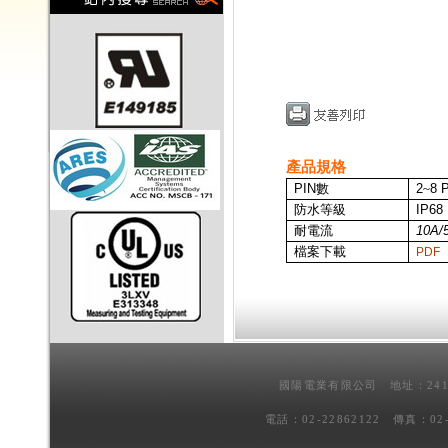
產品規格
PIN
數
2
~
8 
防水等級
IP68
耐電流
10A/
檔案下載
PDF
國陽電業有限公司 地址：241
電話：02-22862122 傳真：02