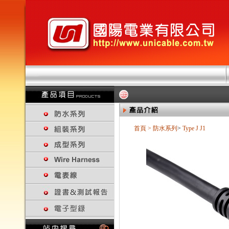
首頁
>
防水系列
>
Type J
J1
回上一頁