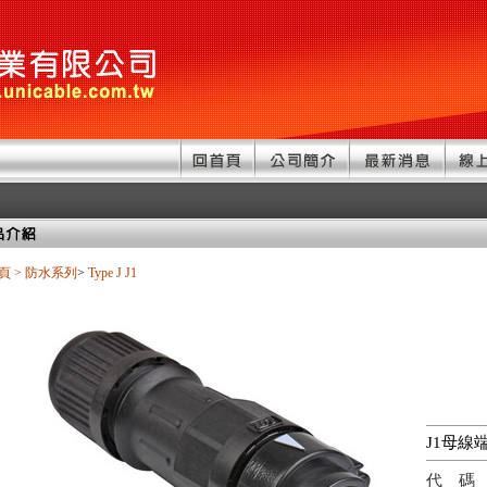
頁
>
防水系列
>
Type J
J1
J1母線
代