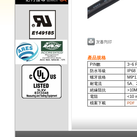
產品規格
PIN
數
3~6
P
防水等級
IP68
螺牙規格
M9*1
耐電流
5A、
絕緣阻抗
>10
電阻
<10 
檔案下載
PDF