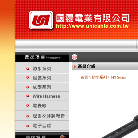
首頁
>
防水系列
>
M9 Series
回上一頁