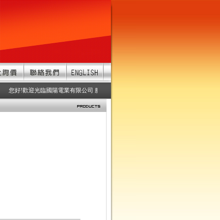
您好!歡迎光臨國陽電業有限公司 服務項目：防水連接器、防水接頭、防水連接