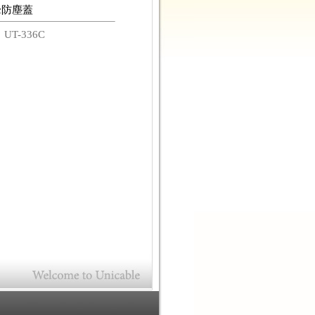
tic防塵蓋
碼
UT-336C