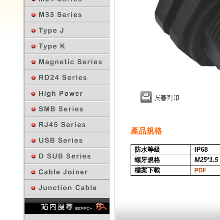
產品規格
防水等級
IP68
螺牙規格
M25*1.5
檔案下載
PDF
回上一頁