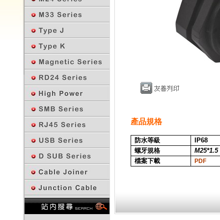
產品規格
防水等級
IP68
螺牙規格
M25*1.5
檔案下載
PDF
回上一頁