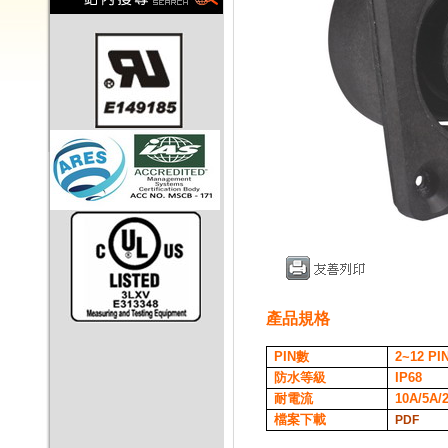
產品規格
PIN
數
2~12
PI
防水等級
IP68
耐電流
10A/5A/
檔案下載
PDF