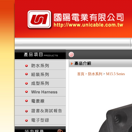
首頁
>
防水系列
>
M15.5 Series
回上一頁