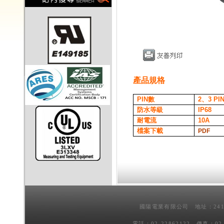
產品規格
PIN
數
2、3
PI
防水等級
IP68
耐電流
10A
檔案下載
PDF
國陽電業有限公司 地址：241
電話：02-22862122 傳真：02