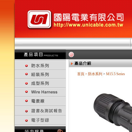
首頁
>
防水系列
>
M15.5 Series
回上一頁