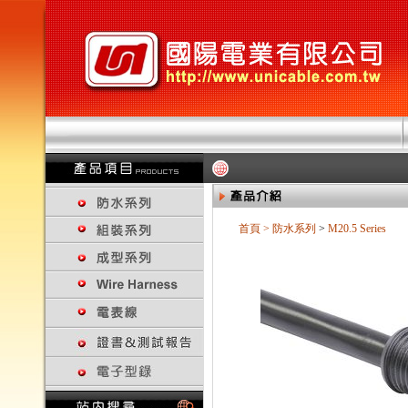
首頁
>
防水系列
>
M20.5 Series
回上一頁