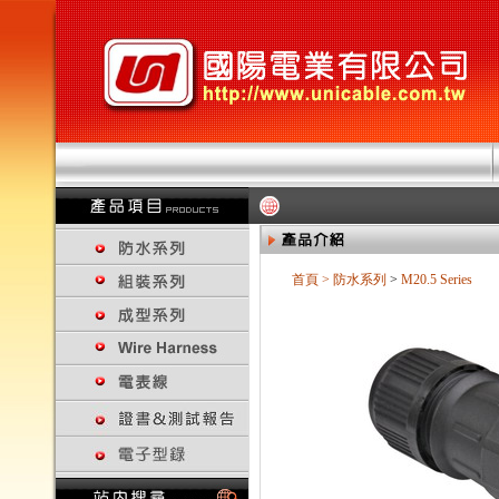
首頁
>
防水系列
>
M20.5 Series
回上一頁