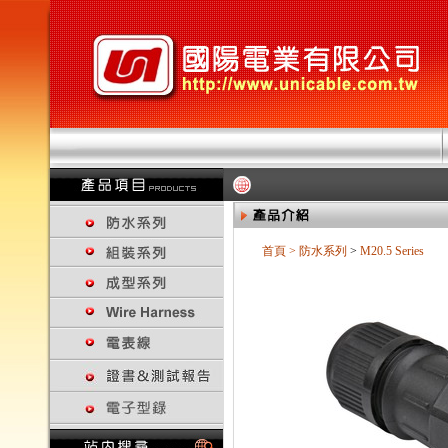
首頁
>
防水系列
>
M20.5 Series
回上一頁