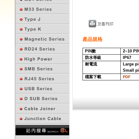
產品規格
PIN
數
2~10 PI
防水等級
IP67
耐電流
Large p
Small p
檔案下載
PDF
回上一頁