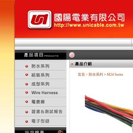
首頁
>
防水系列
>
M24 Series
回上一頁