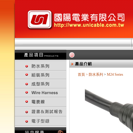
首頁
>
防水系列
>
M24 Series
回上一頁