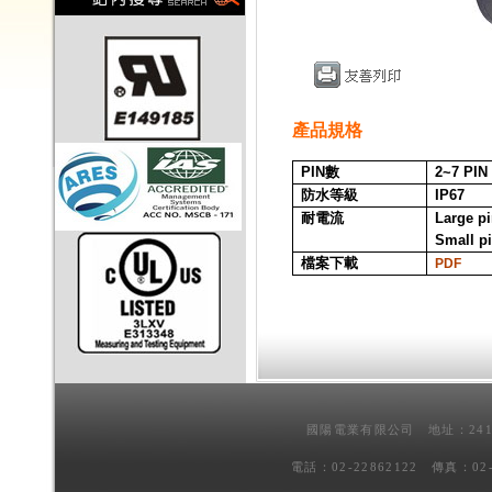
產品規格
PIN
數
2~7
PIN
防水等級
IP67
耐電流
Large p
Small p
檔案下載
PDF
國陽電業有限公司 地址：241
電話：02-22862122 傳真：02