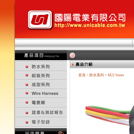
首頁
>
防水系列
>
M22 Series
回上一頁