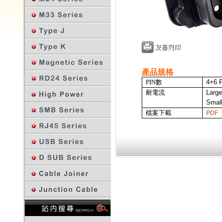
產品規格
PIN數
4+6 
耐電流
Large
Small
檔案下載
PDF
回上一頁