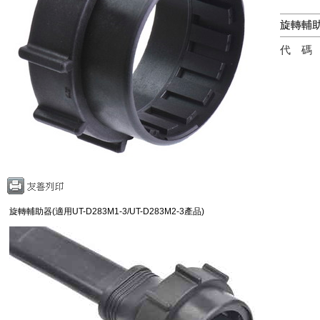
旋轉輔
代
旋轉輔助器(適用UT-D283M1-3/UT-D283M2-3產品)