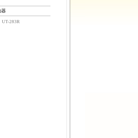
助器
碼
UT-283R