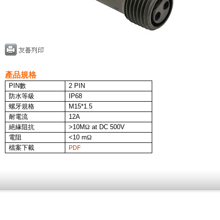
產品規格
PIN
數
2 PIN
防水等級
IP68
螺牙規格
M15*1.5
耐電流
12A
絕緣阻抗
>10M
Ω
at DC 500V
電阻
<10 m
Ω
檔案下載
PDF