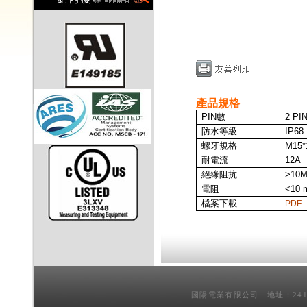
產品規格
PIN
數
2 PI
防水等級
IP68
螺牙規格
M15*
耐電流
12A
絕緣阻抗
>10
電阻
<10 
檔案下載
PDF
國陽電業有限公司 地址：241