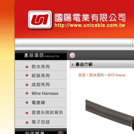
首頁
>
防水系列
>
M15 Sensor
回上一頁