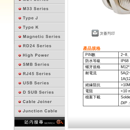
產品規格
PIN
數
2~8
、
防水等級
IP68
螺牙規格
M12*
耐電流
5A
(2
1A
(1
絕緣阻抗
>10
電阻
<10 
檔案下載
Sold
DIP
回上一頁