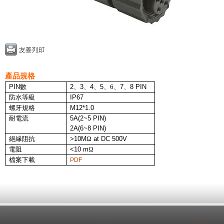
產品規格
PIN
數
2
、
3
、
4
、
5
、6、
7
、
8 PIN
防水等級
IP67
螺牙規格
M12*1.0
耐電流
5A
(2~5 PIN)
2A
(6~8 PIN)
絕緣阻抗
>10M
Ω
at DC 500V
電阻
<10 m
Ω
檔案下載
PDF