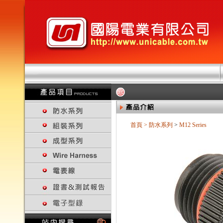
首頁
>
防水系列
>
M12 Series
回上一頁