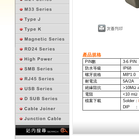
產品規格
PIN
數
3-6
PIN
防水等級
IP68
螺牙規格
M8*1.0
耐電流
5A/2A
絕緣阻抗
>10M
Ω
a
電阻
<10 m
Ω
檔案下載
Solder：
DIP ：
回上一頁