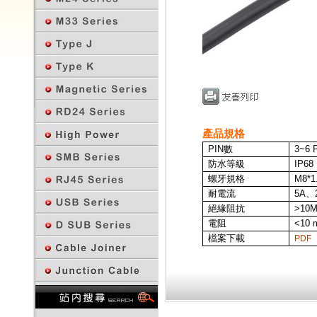
產品規格
PIN
數
3~6
P
防水等級
IP68
螺牙規格
M8*1
耐電流
5A、
絕緣阻抗
>10
電阻
<10 
檔案下載
PDF
回上一頁