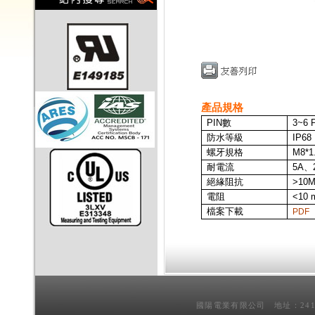
產品規格
PIN
數
3~6
P
防水等級
IP68
螺牙規格
M8*1
耐電流
5A、
絕緣阻抗
>10
電阻
<10 
檔案下載
PDF
國陽電業有限公司 地址：241