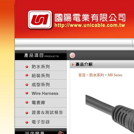
首頁
>
防水系列
>
M8 Series
回上一頁