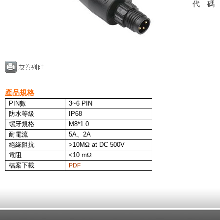
代
產品規格
PIN
數
3~6
PIN
防水等級
IP68
螺牙規格
M8*1.0
耐電流
5A、2A
絕緣阻抗
>10M
Ω
at DC 500V
電阻
<10 m
Ω
檔案下載
PDF