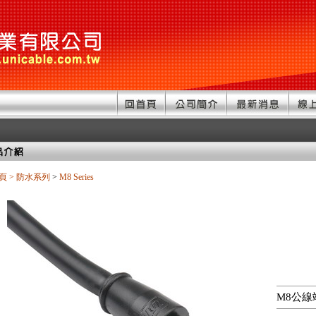
頁
>
防水系列
>
M8 Series
M8公線