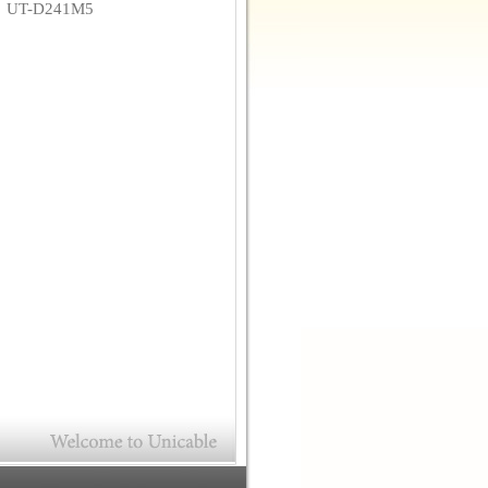
碼
UT-D241M5