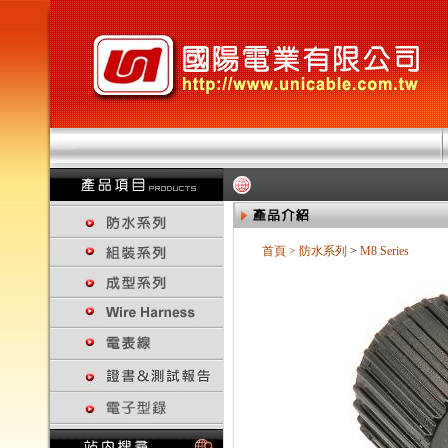
首頁
>
防水系列
>
M8 Series
回上一頁