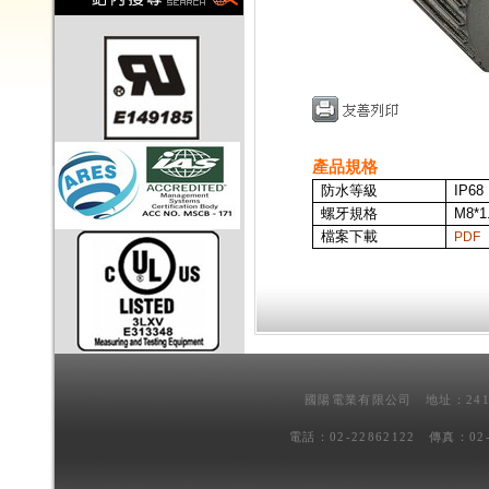
產品規格
防水等級
IP68
螺牙規格
M8*1
檔案下載
PDF
國陽電業有限公司 地址：241
電話：02-22862122 傳真：02