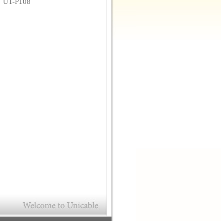
碼
UT-P108