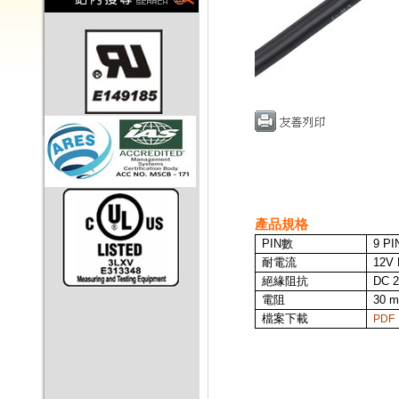
產品規格
PIN
數
9 PI
耐電流
12V
絕緣阻抗
DC 2
電阻
30 m
檔案下載
PDF