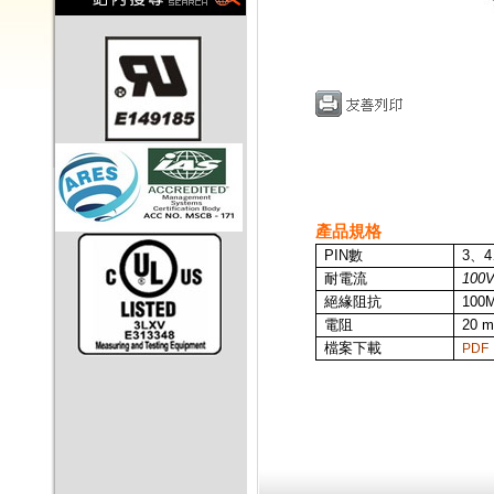
產品規格
PIN
數
3
、
4
耐電流
100V
絕緣阻抗
100M
電阻
20 m
檔案下載
P
D
F