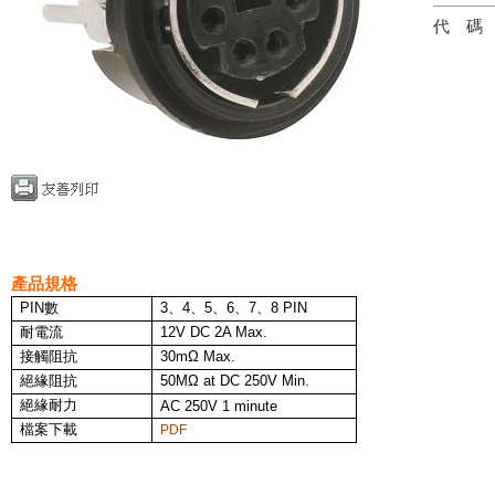
代
產品規格
PIN
數
3、4、5、6、7、8
PIN
耐電流
12V DC 2A Max.
接觸阻抗
30mΩ
Max.
絕緣阻抗
50MΩ at DC 250V
Min.
絕緣耐力
AC 250V 1 minute
檔案下載
PDF