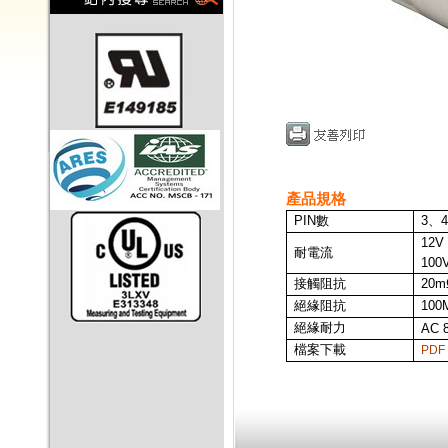
產品規格
PIN
數
3、
12V 
耐電流
100
接觸阻抗
20
絕緣阻抗
100
絕緣耐力
AC 8
檔案下載
PDF