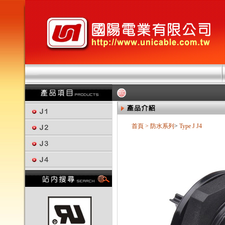
首頁
>
防水系列
>
Type J
J4
回上一頁