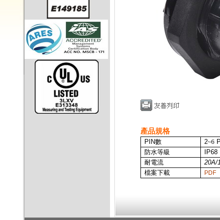
產品規格
PIN
數
2
~6
P
防水等級
IP68
耐電流
20A/
檔案下載
PDF