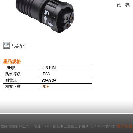
代
產品規格
PIN
數
2
~6
PIN
防水等級
IP68
耐電流
20A/10A
檔案下載
PDF
電子地圖
國陽電業有限公司 地址：241 新北市三重區三和路四段111-33號5樓