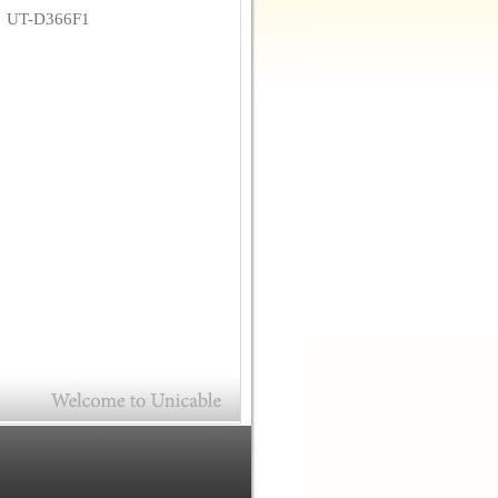
碼
UT-D366F1