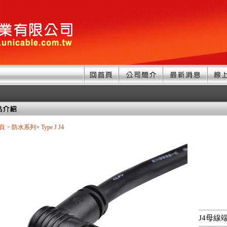
頁
>
防水系列
>
Type J
J4
J4母線