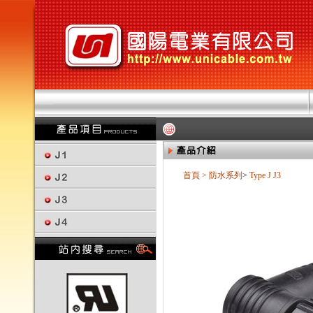
首頁
>
防水系列
>
Type J
J3
回上一頁