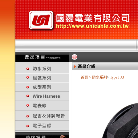
首頁
>
防水系列
>
Type J
J3
回上一頁