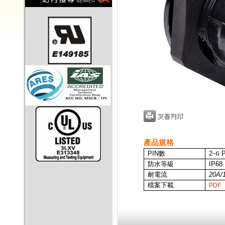
產品規格
PIN
數
2
~6
P
防水等級
IP68
耐電流
20A/
檔案下載
PDF