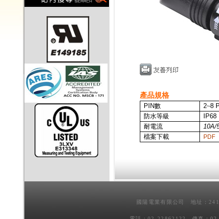
產品規格
PIN
數
2
~
8 
防水等級
IP68
耐電流
10A/
檔案下載
PDF
國陽電業有限公司 地址：241
電話：02-22862122 傳真：02