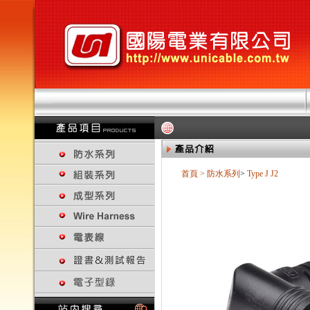
首頁
>
防水系列
>
Type J
J2
回上一頁