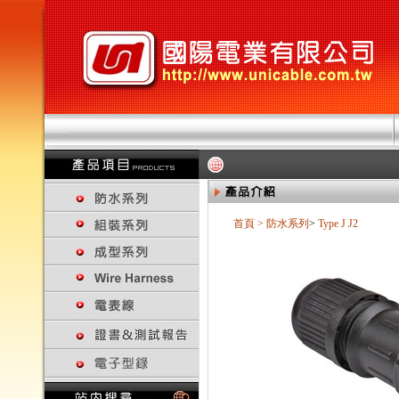
首頁
>
防水系列
>
Type J
J2
回上一頁