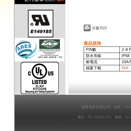
產品規格
PIN
數
2
~
8 
防水等級
IP68
耐電流
10A/
檔案下載
PDF
國陽電業有限公司 地址：241
電話：02-22862122 傳真：02