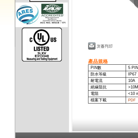
產品規格
PIN
數
5 PI
防水等級
IP67
耐電流
10A
絕緣阻抗
>10M
電阻
<10 
檔案下載
PDF