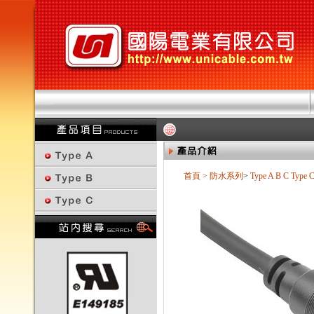
首頁
>
防水系列
>
Type A B C
Type 
回上一頁