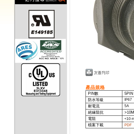
產品規格
PIN
數
5PIN
防水等級
IP67
耐電流
5A
絕緣阻抗
>10M
電阻
<10 
檔案下載
PDF