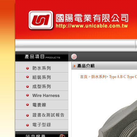
首頁
>
防水系列
>
Type A B C
Type 
回上一頁