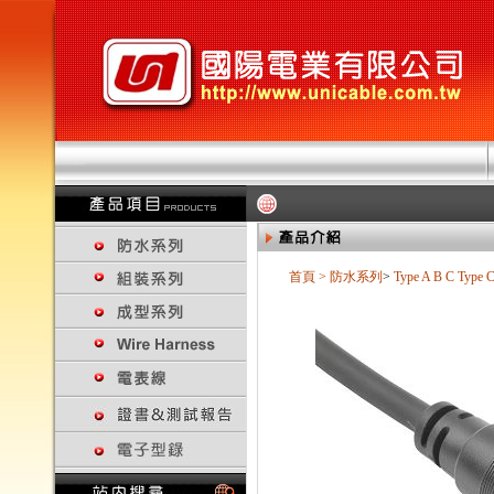
首頁
>
防水系列
>
Type A B C
Type 
回上一頁