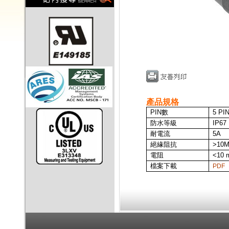
產品規格
PIN
數
5 PI
防水等級
IP67
耐電流
5A
絕緣阻抗
>10M
電阻
<10 
檔案下載
PDF