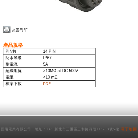
產品規格
PIN
數
14 PIN
防水等級
IP67
耐電流
5A
絕緣阻抗
>10MΩ at DC 500V
電阻
<10 mΩ
檔案下載
PDF
電子地圖
國陽電業有限公司 地址：241 新北市三重區三和路四段111-33號5樓