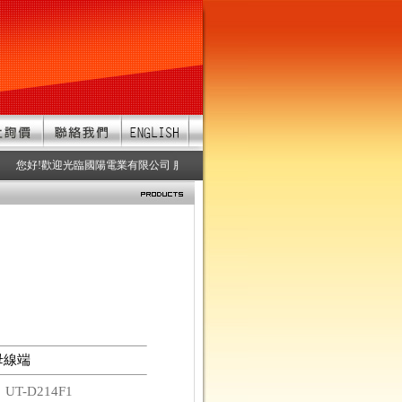
您好!歡迎光臨國陽電業有限公司 服務項目：防水連接器、防水接頭、防水連接
C母線端
碼
UT-D214F1