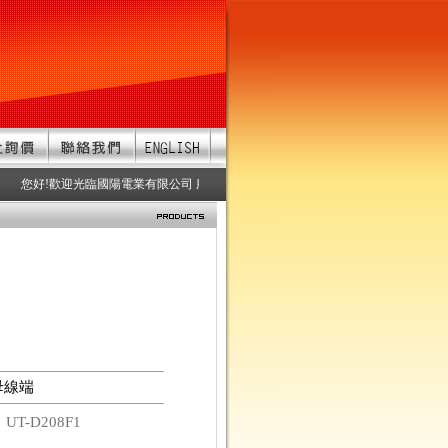
您好!歡迎光臨國陽電業有限公司 服務項目：防水連接器、防水接頭、防水連接
B母線端
碼
UT-D208F1