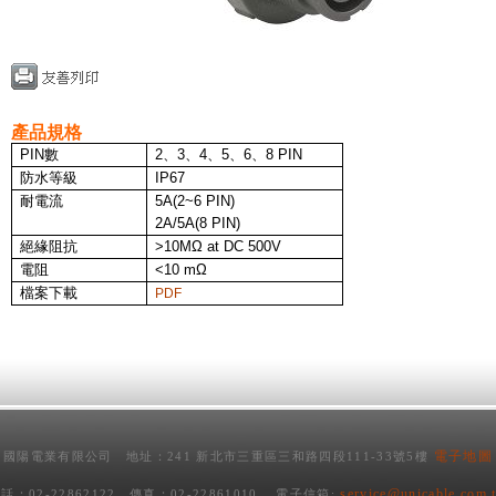
產品規格
PIN
數
2、3
、
4、5、6、8 PIN
防水等級
IP67
耐電流
5A(2~6 PIN)
2A/5A(8 PIN)
絕緣阻抗
>10MΩ at DC 500V
電阻
<10 mΩ
檔案下載
PDF
電子地圖
國陽電業有限公司 地址：241 新北市三重區三和路四段111-33號5樓
service@unicable.com.
話：02-22862122 傳真：02-22861010 電子信箱: