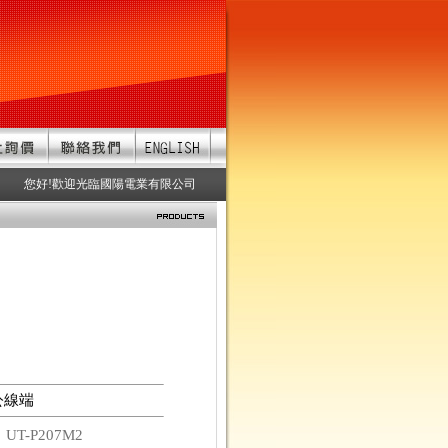
您好!歡迎光臨國陽電業有限公司 服務項目：防水連接器、防水接頭、防水連
A公線端
碼
UT-P207M2