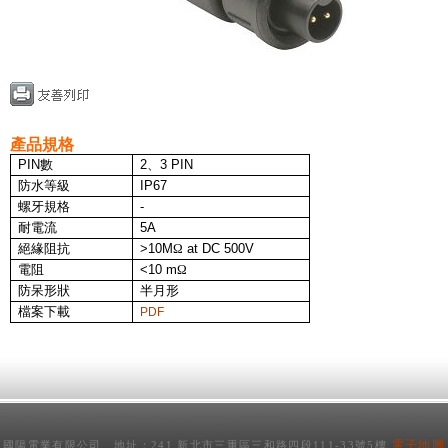
產品規格
PIN
數
2
、
3 PIN
防水等級
IP67
螺牙規格
-
耐電流
5A
絕緣阻抗
>10M
Ω
at DC 500V
電阻
<10 m
Ω
防呆形狀
半月形
檔案下載
PDF
電子地圖
國陽電業有限公司 地址：241 新北市三重區三和路四段111-33號5樓