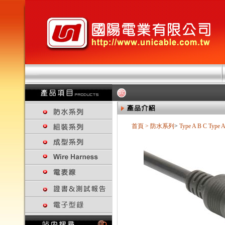
首頁
>
防水系列
>
Type A B C
Type 
回上一頁