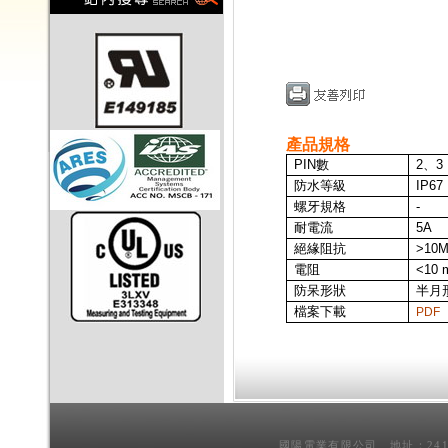
產品規格
PIN
數
2
、
3
防水等級
IP67
螺牙規格
-
耐電流
5A
絕緣阻抗
>10
電阻
<10 
防呆形狀
半月
檔案下載
PDF
國陽電業有限公司 地址：241