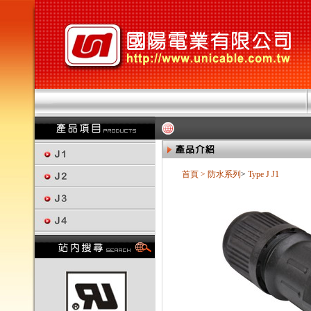
首頁
>
防水系列
>
Type J
J1
回上一頁