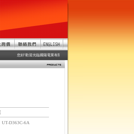
您好!歡迎光臨國陽電業有限公司 服務項目：防水連接器、防水接頭、防
蓋
碼
UT-D363C-6A