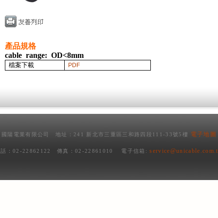
產品規格
cable range: OD<8mm
檔案下載
PDF
電子地圖
國陽電業有限公司 地址：241 新北市三重區三和路四段111-33號5樓
service@unicable.com.
話：02-22862122 傳真：02-22861010 電子信箱: