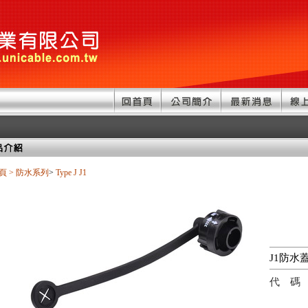
頁
>
防水系列
>
Type J
J1
J1防水
代