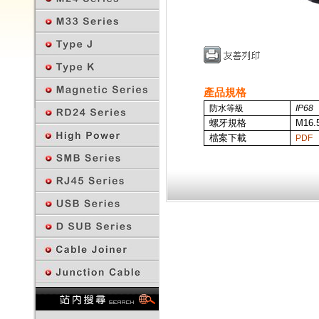
產品規格
防水等級
IP68
螺牙規格
M16.5
檔案下載
PDF
回上一頁