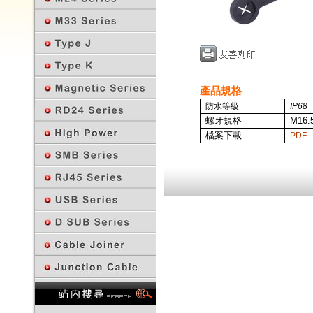
產品規格
防水等級
IP68
螺牙規格
M16.5
檔案下載
PDF
回上一頁